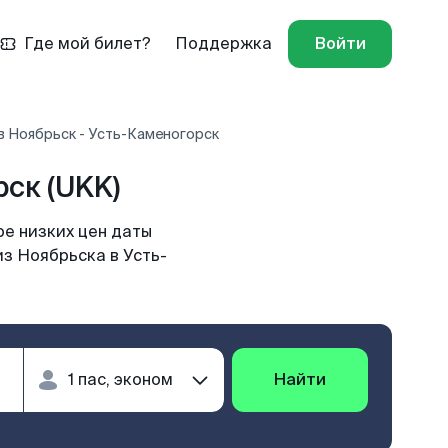
Где мой билет?
Поддержка
Войти
в Ноябрьск - Усть-Каменогорск
ск (UKK)
е низких цен даты
из Ноябрьска в Усть-
Найти