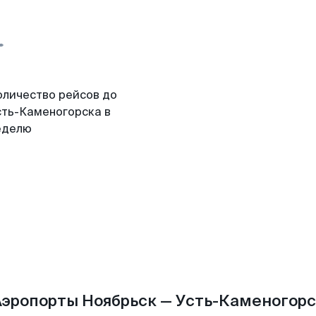
оличество рейсов до
сть-Каменогорска в
еделю
Аэропорты Ноябрьск — Усть-Каменогорс