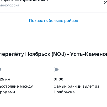
о
меногорска
Показать больше рейсов
перелёту Ноябрьск (NOJ) - Усть-Каменог
25 км
01:00
асстояние между
Самый ранний вылет из
ородами
Ноябрьска