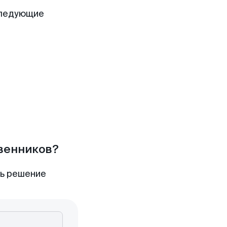
следующие
твенников?
ть решение