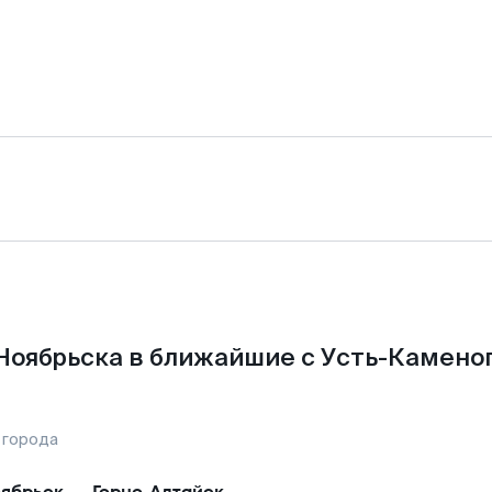
Ноябрьска в ближайшие с Усть-Камено
 города
ябрьск
—
Горно-Алтайск