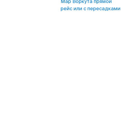
Мар Воркута прямой
рейс или с пересадками