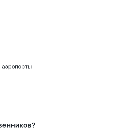
е аэропорты
твенников?