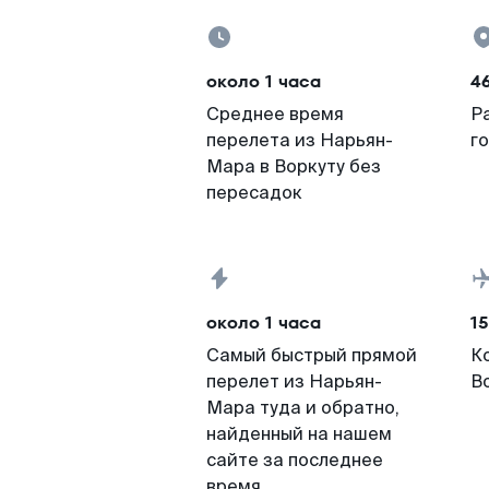
около 1 часа
46
Среднее время
Р
перелета из Нарьян-
г
Мара в Воркуту без
пересадок
около 1 часа
15
Самый быстрый прямой
К
перелет из Нарьян-
В
Мара туда и обратно,
найденный на нашем
сайте за последнее
время