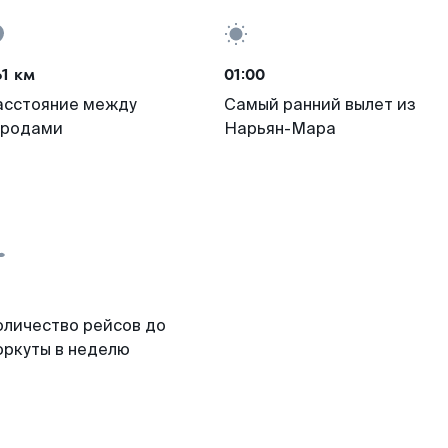
1 км
01:00
асстояние между
Самый ранний вылет из
ородами
Нарьян-Мара
оличество рейсов до
оркуты в неделю