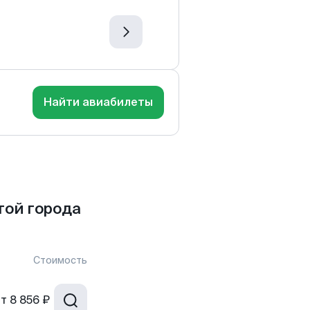
Найти авиабилеты
той города
Стоимость
от
8 856 ₽