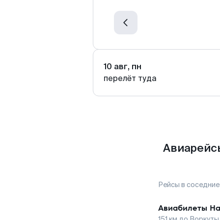
10 авг, пн
перелёт туда
Авиарейсы
Рейсы в соседние
Авиабилеты
На
151
км до
Воркуты