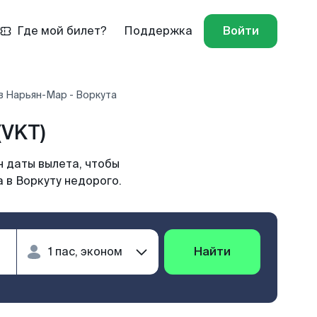
Где мой билет?
Поддержка
Войти
в Нарьян-Мар - Воркута
(VKT)
н даты вылета, чтобы
 в Воркуту недорого.
Найти