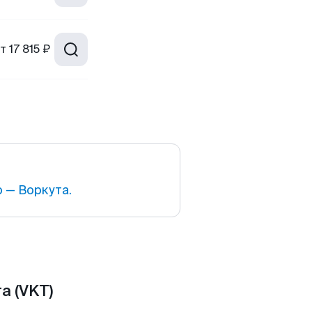
т
17 815 ₽
 — Воркута.
а (VKT)