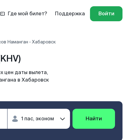
Где мой билет?
Поддержка
Войти
сов Наманган - Хабаровск
(KHV)
х цен даты вылета,
ангана в Хабаровск
Найти