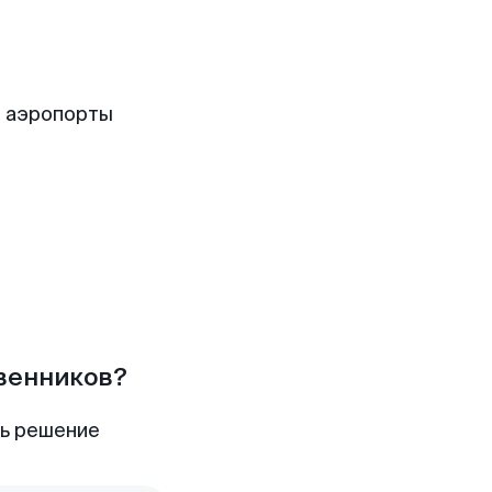
е аэропорты
твенников?
ть решение