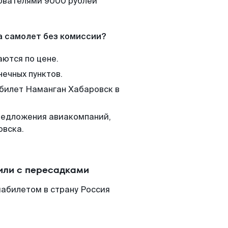
зователями 9000 рублей
а самолет без комиссии?
аются по цене.
нечных пунктов.
 билет Наманган Хабаровск в
редложения авиакомпаний,
овска.
или с пересадками
иабилетом в страну Россия