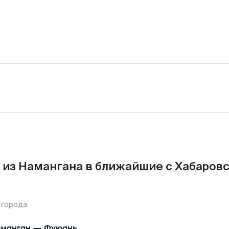
 из Намангана в ближайшие с Хабаровс
 города
манган
—
Фуюань