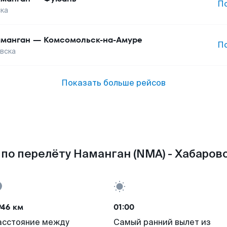
П
ка
манган
—
Комсомольск-на-Амуре
П
вска
Показать больше рейсов
по перелёту Наманган (NMA) - Хабаровс
946 км
01:00
асстояние между
Самый ранний вылет из