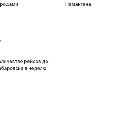
ородами
Намангана
оличество рейсов до
абаровска в неделю