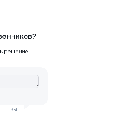
твенников?
ть решение
Вы