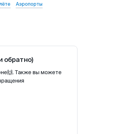
лёте
Аэропорты
и обратно)
ене🙌. Также вы можете
звращения