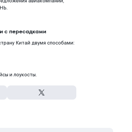
редложения авиакомпаний,
НЬ.
и с пересадками
страну Китай двумя способами:
йсы и лоукосты.