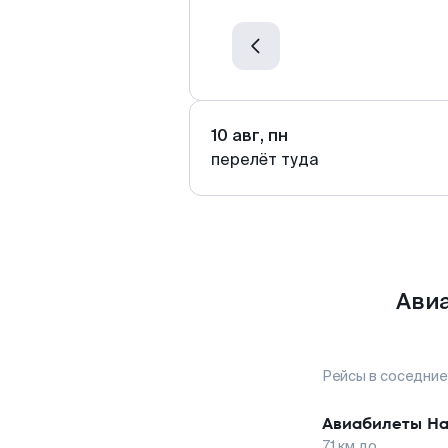
10 авг, пн
перелёт туда
Авиа
Рейсы в соседние
Авиабилеты
На
71
км до