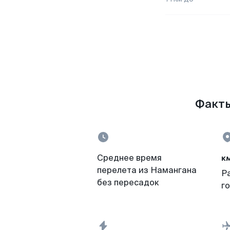
Факты
к
Среднее время
перелета из Намангана
Р
без пересадок
г