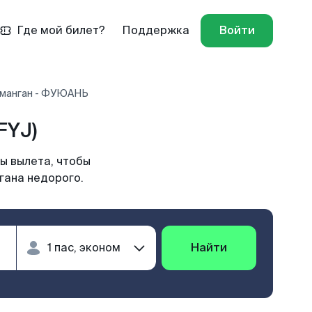
Где мой билет?
Поддержка
Войти
аманган - ФУЮАНЬ
FYJ)
ы вылета, чтобы
гана недорого.
Найти