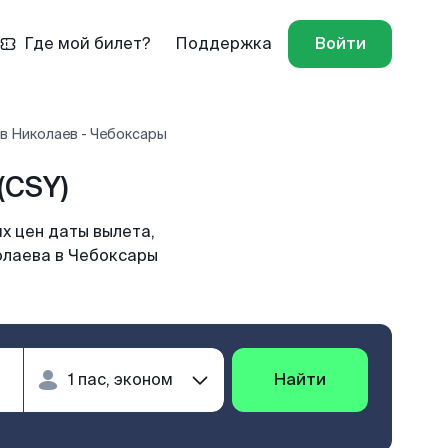
Где мой билет?
Поддержка
Войти
в Николаев - Чебоксары
(CSY)
х цен даты вылета,
олаева в Чебоксары
Найти