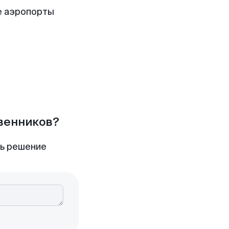
е аэропорты
твенников?
ть решение