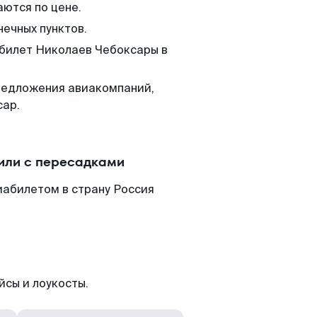
аются по цене.
нечных пунктов.
 билет Николаев Чебоксары в
редложения авиакомпаний,
сар.
или с пересадками
иабилетом в страну Россия
йсы и лоукосты.