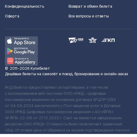
Конфиденциальность
Возврат и обмен билета
Оферта
Все вопросы и ответы
©
2011–2026
Купибилет
Дешёвые билеты на самолёт и поезд, бронирование и онлайн-заказ
Ж/Д билеты предоставляются партнёрами, в том числе
с использованием веб-системы ООО «РЖД – Цифровые
пассажирские решения» на основании договора № ЦПР-1282
от 04.04.2024 заключенного с Поставщиком услуг и Договора
ООО «РЖД-Цифровые пассажирские решения» c АО «ФПК»
№ ФПК-22-316 от 27.12.2022 г. Сайт не является официальным
ресурсом ОАО «РЖД». Стоимость билетов включает сервисный
сбор. Итоговая цена отображена на экране подтверждения покупки.
По вопросам рассмотрения обращений, жалоб, претензий граждан