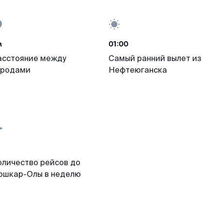
м
01:00
асстояние между
Самый ранний вылет из
ородами
Нефтеюганска
оличество рейсов до
ошкар-Олы в неделю