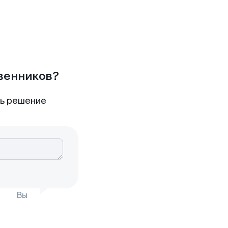
твенников?
ть решение
Вы