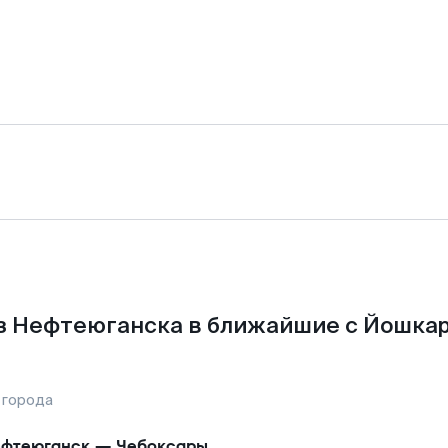
з Нефтеюганска в ближайшие с Йошкар
 города
фтеюганск
—
Чебоксары