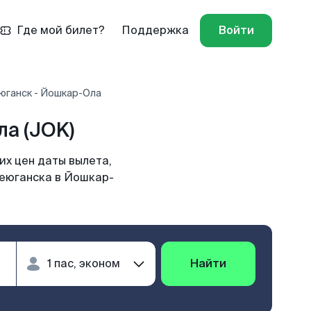
Где мой билет?
Поддержка
Войти
юганск - Йошкар-Ола
а (JOK)
х цен даты вылета,
теюганска в Йошкар-
Найти