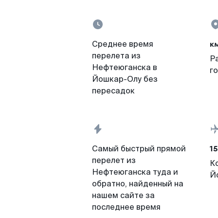
к
Среднее время
перелета из
Р
Нефтеюганска в
г
Йошкар-Олу без
пересадок
15
Самый быстрый прямой
перелет из
К
Нефтеюганска туда и
Й
обратно, найденный на
нашем сайте за
последнее время