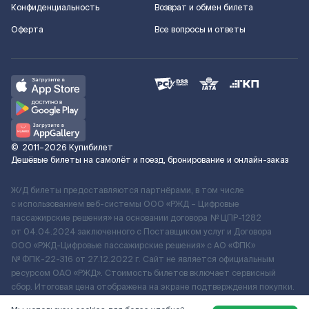
Конфиденциальность
Возврат и обмен билета
Оферта
Все вопросы и ответы
©
2011–2026
Купибилет
Дешёвые билеты на самолёт и поезд, бронирование и онлайн-заказ
Ж/Д билеты предоставляются партнёрами, в том числе
с использованием веб-системы ООО «РЖД – Цифровые
пассажирские решения» на основании договора № ЦПР-1282
от 04.04.2024 заключенного с Поставщиком услуг и Договора
ООО «РЖД-Цифровые пассажирские решения» c АО «ФПК»
№ ФПК-22-316 от 27.12.2022 г. Сайт не является официальным
ресурсом ОАО «РЖД». Стоимость билетов включает сервисный
сбор. Итоговая цена отображена на экране подтверждения покупки.
По вопросам рассмотрения обращений, жалоб, претензий граждан