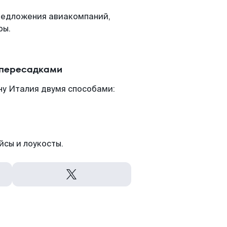
редложения авиакомпаний,
ры.
 пересадками
ну Италия двумя способами:
йсы и лоукосты.