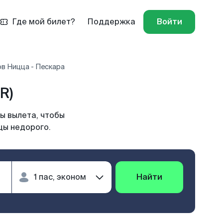
Где мой билет?
Поддержка
Войти
в Ницца - Пескара
R)
ы вылета, чтобы
цы недорого.
Найти