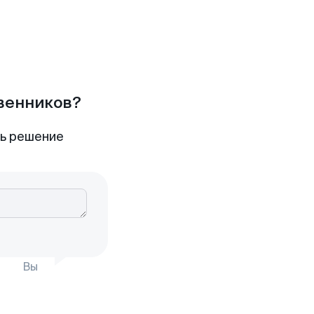
твенников?
ть решение
Вы