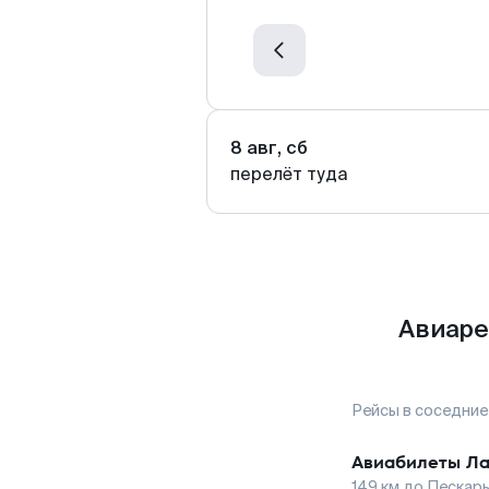
8 авг, сб
перелёт туда
Авиаре
Рейсы в соседние
Авиабилеты
Ла
149
км до
Пескар