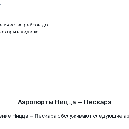
оличество рейсов до
ескары в неделю
Аэропорты Ницца — Пескара
ение Ницца — Пескара обслуживают следующие а