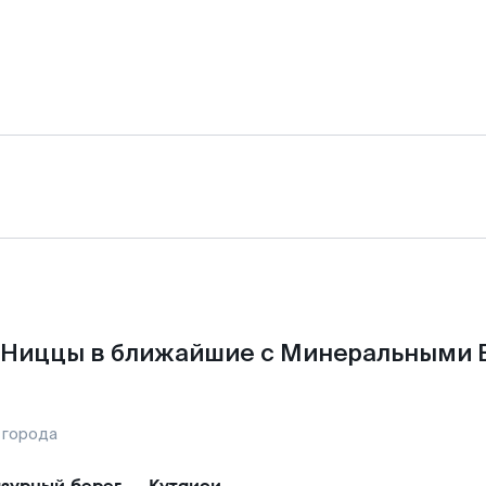
 Ниццы в ближайшие с Минеральными 
 города
зурный берег
—
Кутаиси