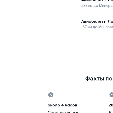
233
км до
Минера
Авиабилеты
Ла
167
км до
Минера
Факты по
около 4 часов
2
Среднее время
Р