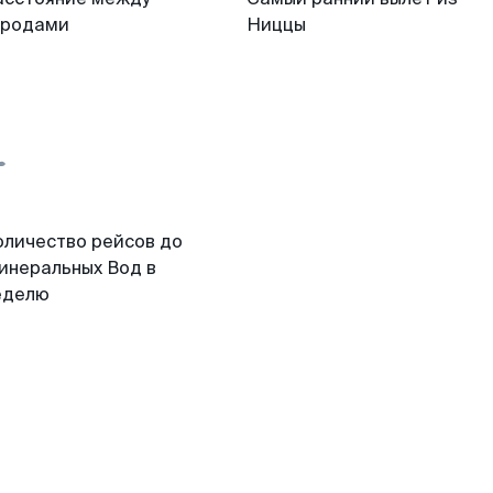
ородами
Ниццы
оличество рейсов до
инеральных Вод в
еделю