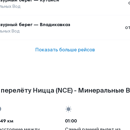
льных Вод
зурный берег
—
Владикавказ
о
льных Вод
Показать больше рейсов
 перелёту Ницца (NCE) - Минеральные В
849 км
01:00
асстояние между
Самый ранний вылет из