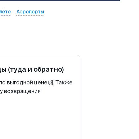
лёте
Аэропорты
ды
(туда и обратно)
по выгодной цене🙌. Также
ту возвращения