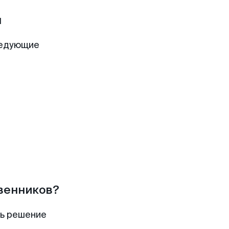
ы
ледующие
твенников?
ть решение