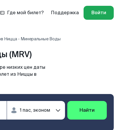
Где мой билет?
Поддержка
Войти
ов Ницца - Минеральные Воды
ы (MRV)
ре низких цен даты
олет из Ниццы в
Найти