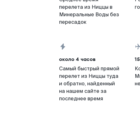
перелета из Ниццы в
г
Минеральные Воды без
пересадок
около 4 часов
15
Самый быстрый прямой
К
перелет из Ниццы туда
М
и обратно, найденный
н
на нашем сайте за
последнее время