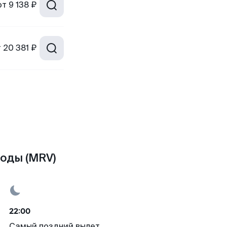
от
9 138 ₽
т
20 381 ₽
оды (MRV)
22:00
Самый поздний вылет