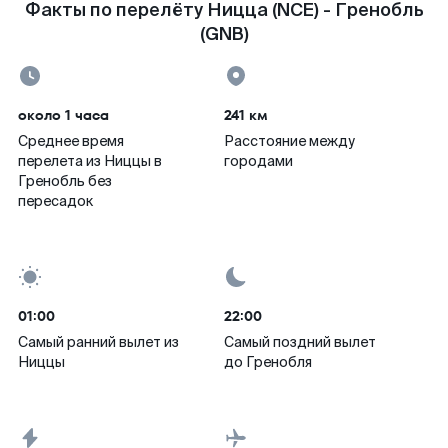
Факты по перелёту Ницца (NCE) - Гренобль
(GNB)
около 1 часа
241 км
Среднее время
Расстояние между
перелета из Ниццы в
городами
Гренобль без
пересадок
01:00
22:00
Самый ранний вылет из
Самый поздний вылет
Ниццы
до Гренобля