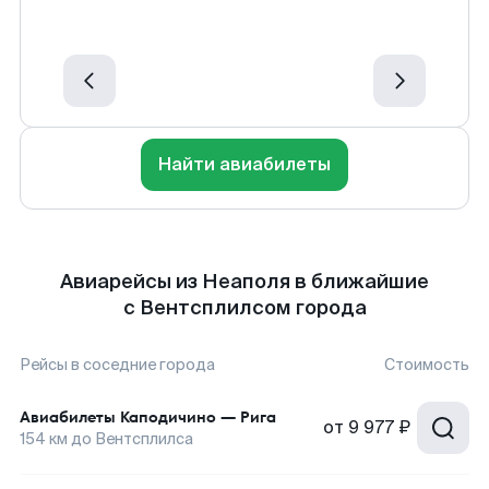
Найти авиабилеты
Авиарейсы из Неаполя в ближайшие
с Вентсплилсом города
Рейсы в соседние города
Стоимость
Авиабилеты
Каподичино
—
Рига
от
9 977 ₽
154
км до
Вентсплилса