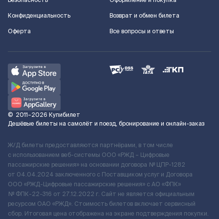
Безопасность
Оформление и покупка
Конфиденциальность
Возврат и обмен билета
Оферта
Все вопросы и ответы
©
2011–2026
Купибилет
Дешёвые билеты на самолёт и поезд, бронирование и онлайн-заказ
Ж/Д билеты предоставляются партнёрами, в том числе
с использованием веб-системы ООО «РЖД – Цифровые
пассажирские решения» на основании договора № ЦПР-1282
от 04.04.2024 заключенного с Поставщиком услуг и Договора
ООО «РЖД-Цифровые пассажирские решения» c АО «ФПК»
№ ФПК-22-316 от 27.12.2022 г. Сайт не является официальным
ресурсом ОАО «РЖД». Стоимость билетов включает сервисный
сбор. Итоговая цена отображена на экране подтверждения покупки.