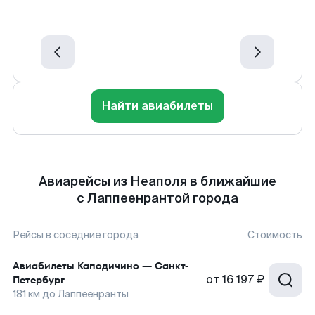
Найти авиабилеты
Авиарейсы из Неаполя в ближайшие
с Лаппеенрантой города
Рейсы в соседние города
Стоимость
Авиабилеты
Каподичино
—
Санкт-
от
16 197 ₽
Петербург
181
км до
Лаппеенранты