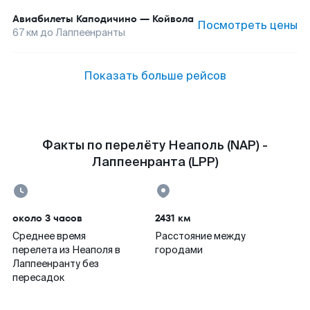
Авиабилеты
Каподичино
—
Койвола
Посмотреть цены
67
км до
Лаппеенранты
Показать больше рейсов
Факты по перелёту Неаполь (NAP) -
Лаппеенранта (LPP)
около 3 часов
2431 км
Среднее время
Расстояние между
перелета из Неаполя в
городами
Лаппеенранту без
пересадок