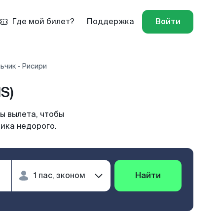
Где мой билет?
Поддержка
Войти
ьчик - Рисири
S)
ы вылета, чтобы
чика недорого.
Найти