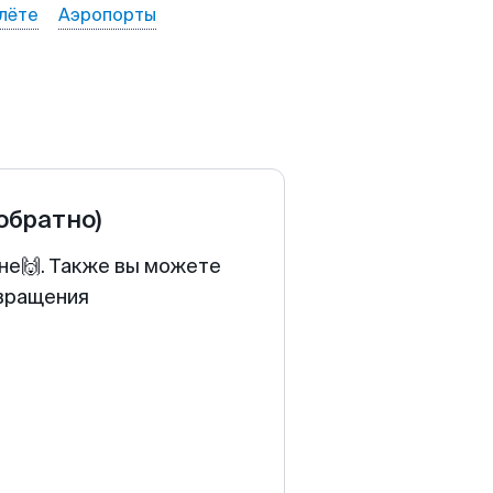
лёте
Аэропорты
 обратно)
ене🙌. Также вы можете
звращения