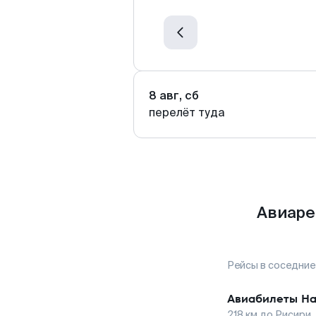
8 авг, сб
перелёт туда
Авиаре
Рейсы в соседние
Авиабилеты
На
218
км до
Рисири