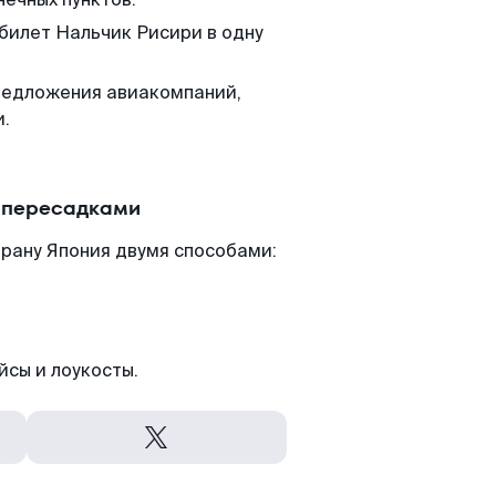
 билет Нальчик Рисири в одну
редложения авиакомпаний,
и.
с пересадками
рану Япония двумя способами:
йсы и лоукосты.