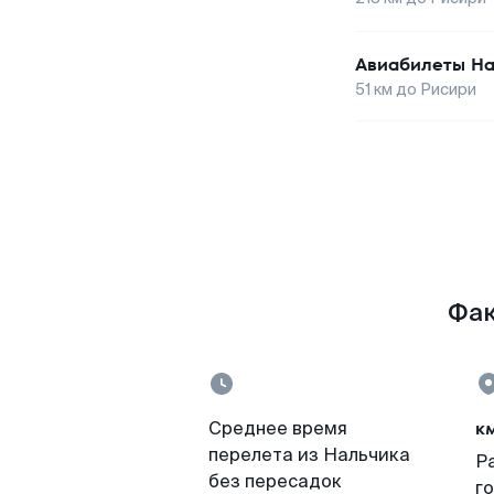
Авиабилеты
На
51
км до
Рисири
Фак
к
Среднее время
перелета из Нальчика
Р
без пересадок
г