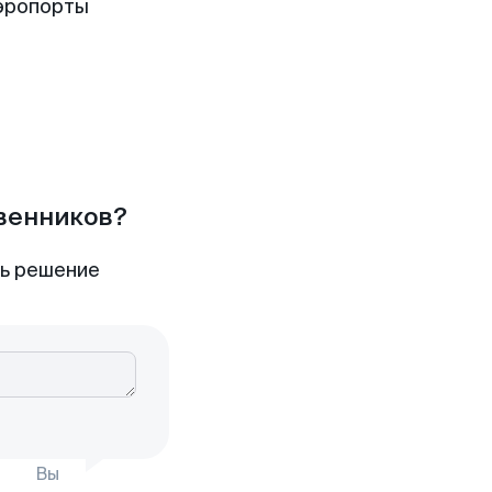
эропорты
твенников?
ть решение
Вы