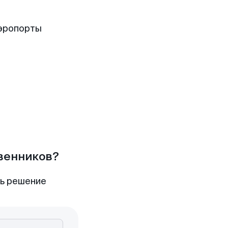
аэропорты
твенников?
ть решение