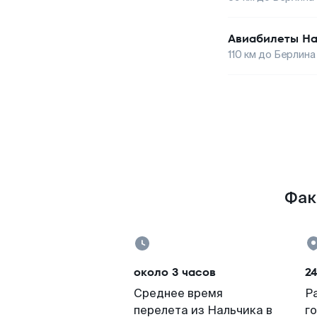
Авиабилеты
На
110
км до
Берлина
Фак
около 3 часов
24
Среднее время
Р
перелета из Нальчика в
г