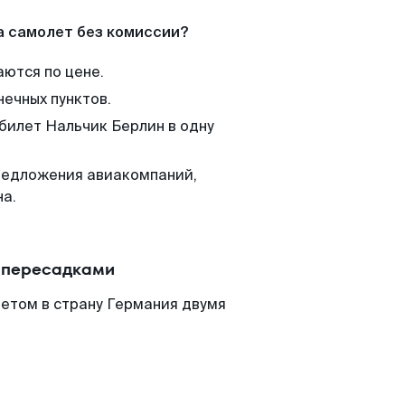
а самолет без комиссии?
аются по цене.
нечных пунктов.
 билет Нальчик Берлин в одну
редложения авиакомпаний,
на.
с пересадками
етом в страну Германия двумя