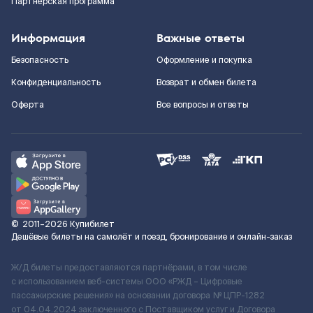
Партнерская программа
Информация
Важные ответы
Безопасность
Оформление и покупка
Конфиденциальность
Возврат и обмен билета
Оферта
Все вопросы и ответы
©
2011–2026
Купибилет
Дешёвые билеты на самолёт и поезд, бронирование и онлайн-заказ
Ж/Д билеты предоставляются партнёрами, в том числе
с использованием веб-системы ООО «РЖД – Цифровые
пассажирские решения» на основании договора № ЦПР-1282
от 04.04.2024 заключенного с Поставщиком услуг и Договора