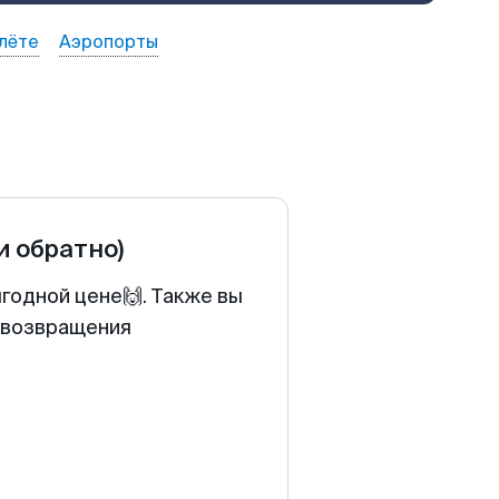
лёте
Аэропорты
и обратно)
годной цене🙌. Также вы
у возвращения