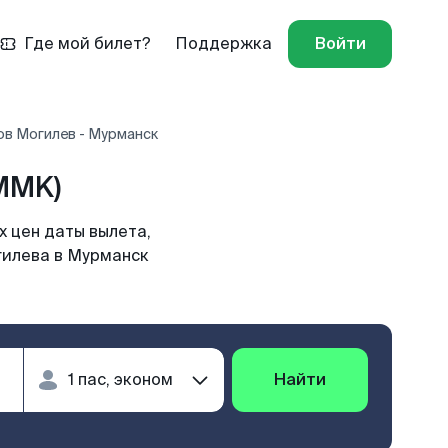
Где мой билет?
Поддержка
Войти
ов Могилев - Мурманск
MMK)
 цен даты вылета,
гилева в Мурманск
Найти