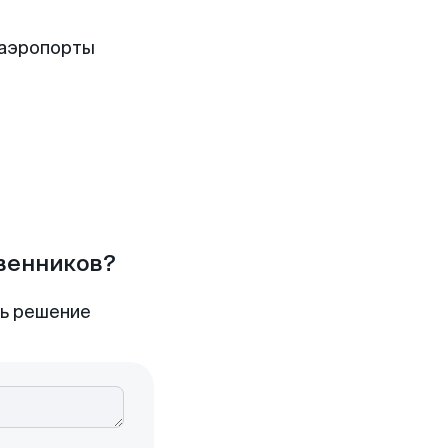
 аэропорты
твенников?
ть решение