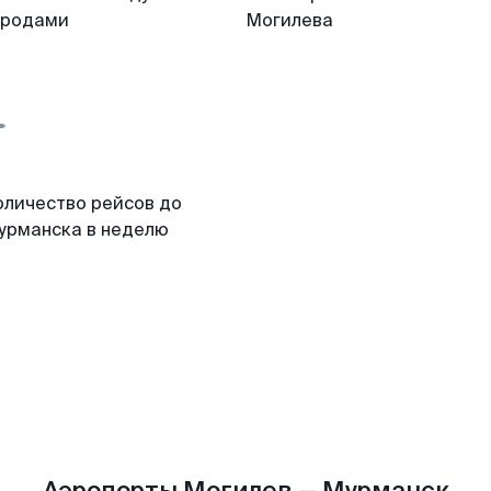
ородами
Могилева
оличество рейсов до
урманска в неделю
Аэропорты Могилев — Мурманск