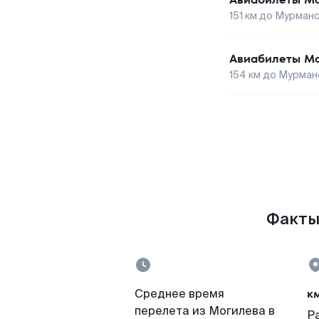
151
км до
Мурманс
Авиабилеты
Мо
154
км до
Мурман
Факты
к
Среднее время
перелета из Могилева в
Р