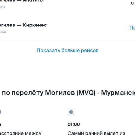
о
ка
гилев
—
Киркенес
П
ска
Показать больше рейсов
 по перелёту Могилев (MVQ) - Мурманск
м
01:00
асстояние между
Самый ранний вылет из