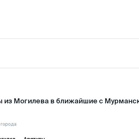
 из Могилева в ближайшие с Мурманс
 города
гилев
—
Апатиты