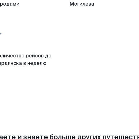
ородами
Могилева
оличество рейсов до
ердянска в неделю
аете и знаете больше других путешес