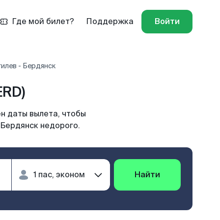
Где мой билет?
Поддержка
Войти
илев - Бердянск
ERD)
н даты вылета, чтобы
 Бердянск недорого.
Найти