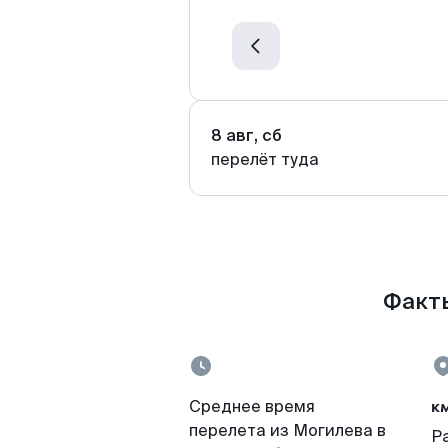
8 авг, сб
перелёт туда
Факты
к
Среднее время
перелета из Могилева в
Р