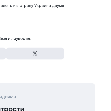
илетом в страну Украина двумя
йсы и лоукосты.
 идеями
итрости