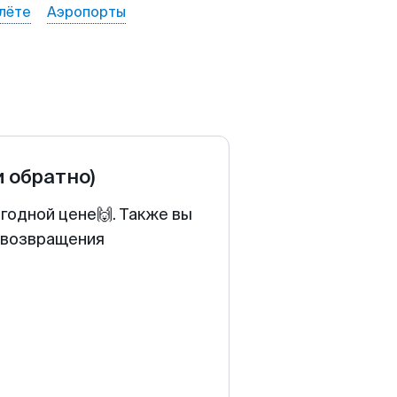
лёте
Аэропорты
и обратно)
годной цене🙌. Также вы
у возвращения