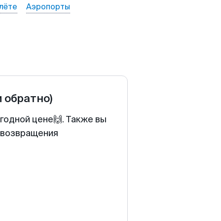
лёте
Аэропорты
и обратно)
годной цене🙌. Также вы
у возвращения