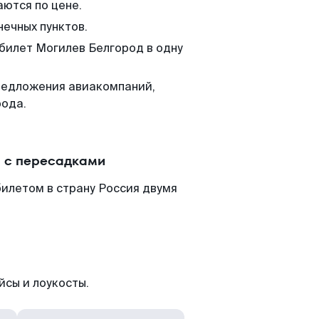
аются по цене.
нечных пунктов.
 билет Могилев Белгород в одну
редложения авиакомпаний,
рода.
и с пересадками
илетом в страну Россия двумя
йсы и лоукосты.