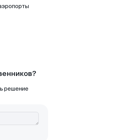
 аэропорты
твенников?
ть решение