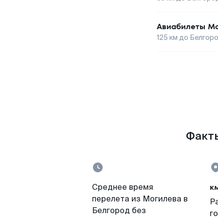
Авиабилеты
Мо
125
км до
Белгор
Факты
к
Среднее время
перелета из Могилева в
Р
Белгород без
г