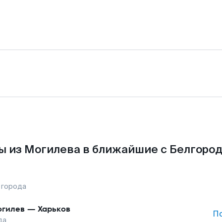
ы из Могилева в ближайшие с Белгород
 города
гилев
—
Харьков
П
да