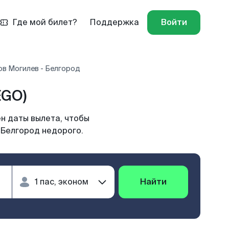
Где мой билет?
Поддержка
Войти
ов Могилев - Белгород
EGO)
н даты вылета, чтобы
 Белгород недорого.
Найти