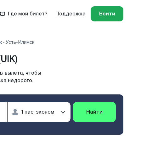
Где мой билет?
Поддержка
Войти
к - Усть-Илимск
UIK)
ы вылета, чтобы
ска недорого.
Найти