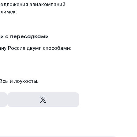
редложения авиакомпаний,
Илимск.
ли с пересадками
ану Россия двумя способами:
йсы и лоукосты.