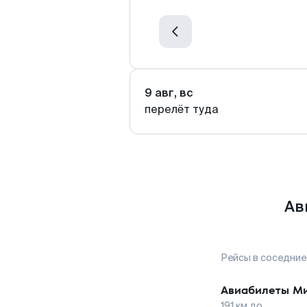
9 авг, вс
перелёт туда
Ав
Рейсы в соседние
Авиабилеты
Ми
191
км до