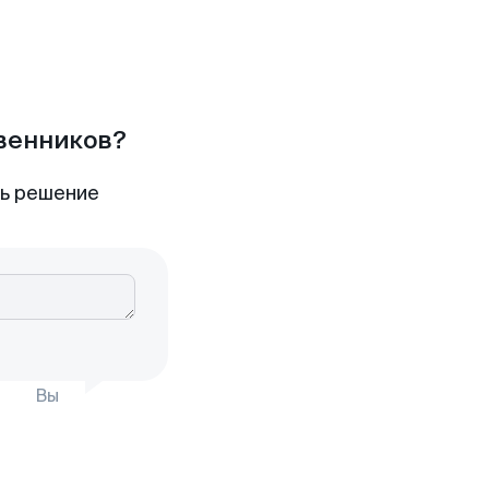
твенников?
ть решение
Вы