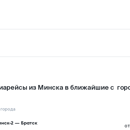
иарейсы из Минска в ближайшие с гор
 города
нск-2
—
Братск
от