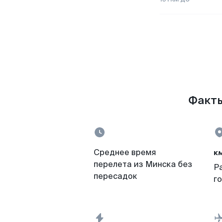
Факты
к
Среднее время
перелета из Минска без
Р
пересадок
г