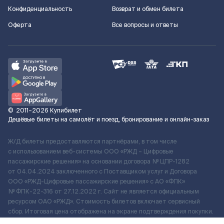
Конфиденциальность
Возврат и обмен билета
Оферта
Все вопросы и ответы
©
2011–2026
Купибилет
Дешёвые билеты на самолёт и поезд, бронирование и онлайн-заказ
Ж/Д билеты предоставляются партнёрами, в том числе
с использованием веб-системы ООО «РЖД – Цифровые
пассажирские решения» на основании договора № ЦПР-1282
от 04.04.2024 заключенного с Поставщиком услуг и Договора
ООО «РЖД-Цифровые пассажирские решения» c АО «ФПК»
№ ФПК-22-316 от 27.12.2022 г. Сайт не является официальным
ресурсом ОАО «РЖД». Стоимость билетов включает сервисный
сбор. Итоговая цена отображена на экране подтверждения покупки.
По вопросам рассмотрения обращений, жалоб, претензий граждан