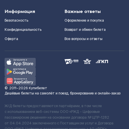
Информация
Важные ответы
Безопасность
Оформление и покупка
Конфиденциальность
Возврат и обмен билета
Оферта
Все вопросы и ответы
©
2011–2026
Купибилет
Дешёвые билеты на самолёт и поезд, бронирование и онлайн-заказ
Ж/Д билеты предоставляются партнёрами, в том числе
с использованием веб-системы ООО «РЖД – Цифровые
пассажирские решения» на основании договора № ЦПР-1282
от 04.04.2024 заключенного с Поставщиком услуг и Договора