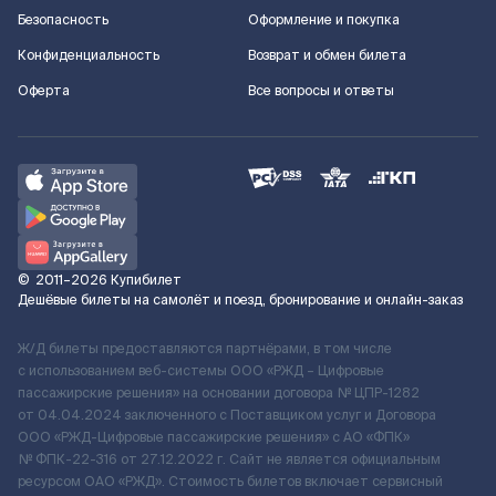
Безопасность
Оформление и покупка
Конфиденциальность
Возврат и обмен билета
Оферта
Все вопросы и ответы
©
2011–2026
Купибилет
Дешёвые билеты на самолёт и поезд, бронирование и онлайн-заказ
Ж/Д билеты предоставляются партнёрами, в том числе
с использованием веб-системы ООО «РЖД – Цифровые
пассажирские решения» на основании договора № ЦПР-1282
от 04.04.2024 заключенного с Поставщиком услуг и Договора
ООО «РЖД-Цифровые пассажирские решения» c АО «ФПК»
№ ФПК-22-316 от 27.12.2022 г. Сайт не является официальным
ресурсом ОАО «РЖД». Стоимость билетов включает сервисный