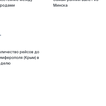
ородами
Минска
оличество рейсов до
имферополя (Крым) в
еделю