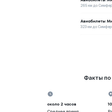
265
км до
Симфер
Авиабилеты
Ми
323
км до
Симфер
Факты по 
около 2 часов
1
Среднее время
Р