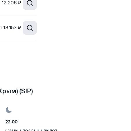
т
12 206 ₽
т
18 153 ₽
рым) (SIP)
22:00
Самый поздний вылет