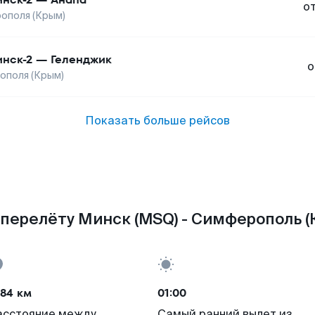
о
ополя (Крым)
нск-2
—
Геленджик
о
ополя (Крым)
Показать больше рейсов
перелёту Минск (MSQ) - Симферополь (К
084 км
01:00
асстояние между
Самый ранний вылет из