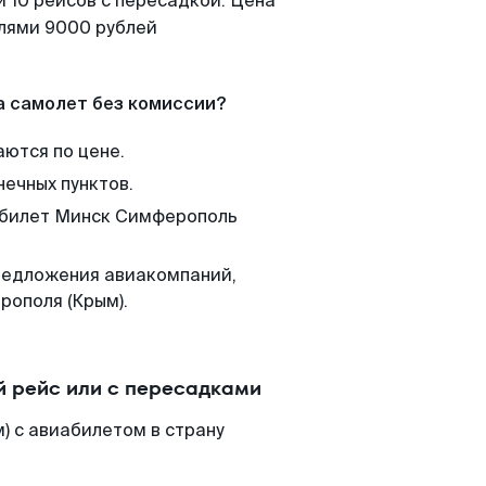
 10 рейсов с пересадкой. Цена
елями 9000 рублей
а самолет без комиссии?
аются по цене.
нечных пунктов.
м билет Минск Симферополь
редложения авиакомпаний,
рополя (Крым).
 рейс или с пересадками
) с авиабилетом в страну