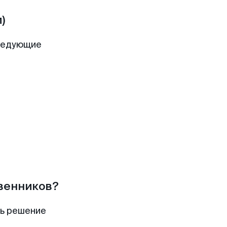
)
следующие
твенников?
ть решение