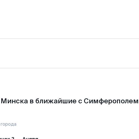
 Минска в ближайшие с Симферополем 
 города
нск-2
—
Анапа