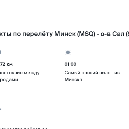
ты по перелёту Минск (MSQ) - о-в Сал (
72 км
01:00
асстояние между
Самый ранний вылет из
ородами
Минска