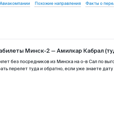
Авиакомпании
Похожие направления
Факты о пере
иабилеты
Минск-2
—
Амилкар Кабрал
(ту
илет без посредников из Минска на о-в Сал по выг
ть перелет туда и обратно, если уже знаете дат