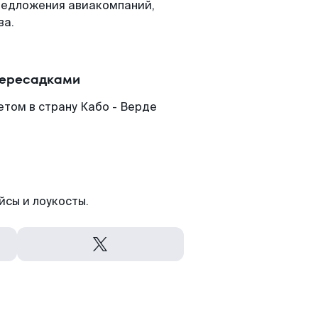
редложения авиакомпаний,
ва.
пересадками
етом в страну Кабо - Верде
йсы и лоукосты.