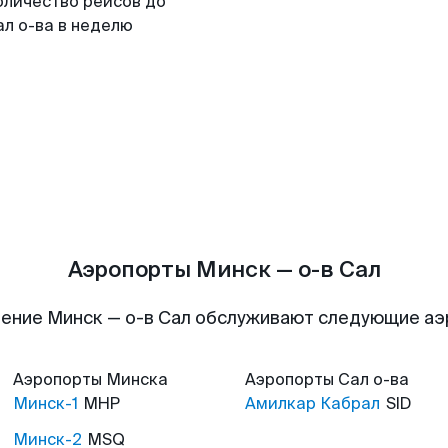
оличество рейсов до
ал о-ва в неделю
Аэропорты Минск — о-в Сал
ение Минск — о-в Сал обслуживают следующие а
Аэропорты
Минска
Аэропорты
Сал о-ва
Минск-1
MHP
Амилкар Кабрал
SID
Минск-2
MSQ