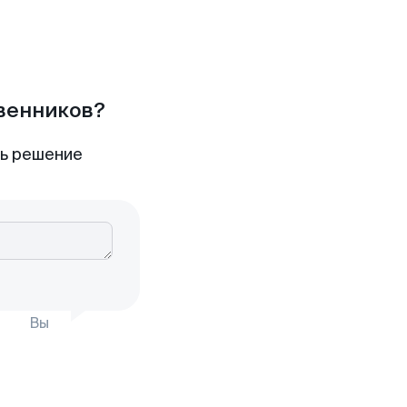
твенников?
ть решение
Вы