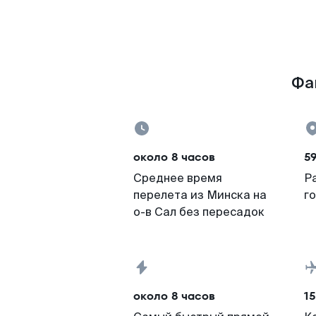
Фак
около 8 часов
59
Среднее время
Р
перелета из Минска на
г
о-в Сал без пересадок
около 8 часов
15