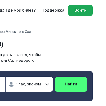
Где мой билет?
Поддержка
Войти
ов Минск - о-в Сал
)
н даты вылета, чтобы
 о-в Сал недорого.
Найти