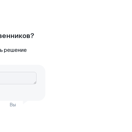
твенников?
ть решение
Вы