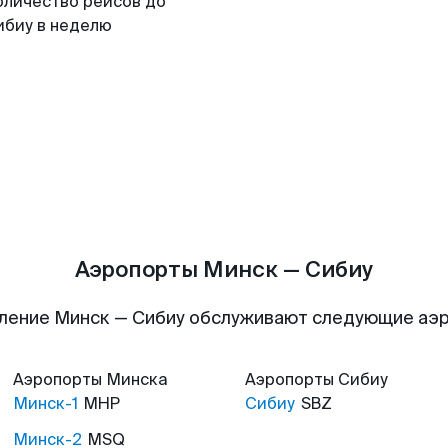
оличество рейсов до
ибиу в неделю
Аэропорты Минск — Сибиу
ление Минск — Сибиу обслуживают следующие аэ
Аэропорты
Минска
Аэропорты
Сибиу
Минск-1
MHP
Сибиу
SBZ
Минск-2
MSQ