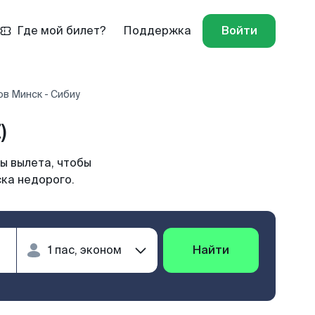
Где мой билет?
Поддержка
Войти
в Минск - Сибиу
)
ы вылета, чтобы
ска недорого.
Найти