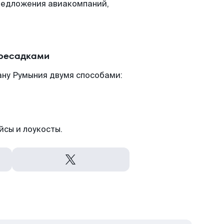
редложения авиакомпаний,
ересадками
ану Румыния двумя способами:
йсы и лоукосты.