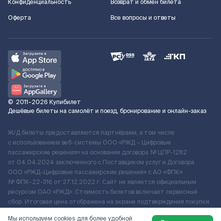
Конфиденциальность
Возврат и обмен билета
Оферта
Все вопросы и ответы
©
2011–2026
Купибилет
Дешёвые билеты на самолёт и поезд, бронирование и онлайн-заказ
Ж/Д билеты предоставляются партнёрами, в том числе
с использованием веб-системы ООО «РЖД – Цифровые
пассажирские решения» на основании договора № ЦПР-1282
от 04.04.2024 заключенного с Поставщиком услуг и Договора
ООО «РЖД-Цифровые пассажирские решения» c АО «ФПК»
№ ФПК-22-316 от 27.12.2022 г. Сайт не является официальным
ресурсом ОАО «РЖД». Стоимость билетов включает сервисный
сбор. Итоговая цена отображена на экране подтверждения покупки.
По вопросам рассмотрения обращений, жалоб, претензий граждан
Мы используем cookies для более удобной