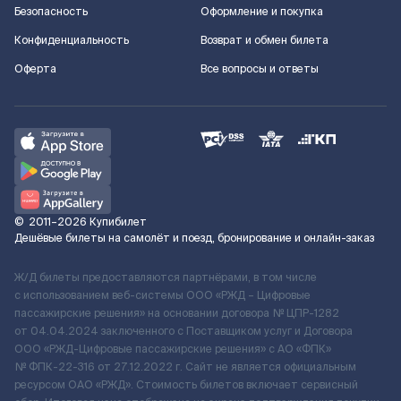
Безопасность
Оформление и покупка
Конфиденциальность
Возврат и обмен билета
Оферта
Все вопросы и ответы
©
2011–2026
Купибилет
Дешёвые билеты на самолёт и поезд, бронирование и онлайн-заказ
Ж/Д билеты предоставляются партнёрами, в том числе
с использованием веб-системы ООО «РЖД – Цифровые
пассажирские решения» на основании договора № ЦПР-1282
от 04.04.2024 заключенного с Поставщиком услуг и Договора
ООО «РЖД-Цифровые пассажирские решения» c АО «ФПК»
№ ФПК-22-316 от 27.12.2022 г. Сайт не является официальным
ресурсом ОАО «РЖД». Стоимость билетов включает сервисный