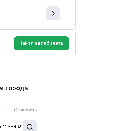
Найти авиабилеты
м города
Стоимость
т
11 384 ₽