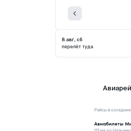
8 авг, сб
перелёт туда
Авиарей
Рейсы в соседние
Авиабилеты
Ми
113
км до
Нальчик