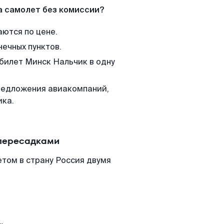
а самолет без комиссии?
аются по цене.
нечных пунктов.
 билет Минск Нальчик в одну
редложения авиакомпаний,
ика.
 пересадками
том в страну Россия двумя