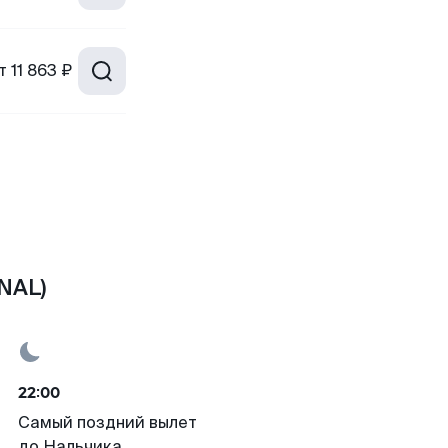
т
11 863 ₽
NAL)
22:00
Самый поздний вылет
до Нальчика