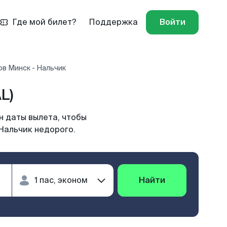
Где мой билет?
Поддержка
Войти
в Минск - Нальчик
L)
н даты вылета, чтобы
Нальчик недорого.
Найти