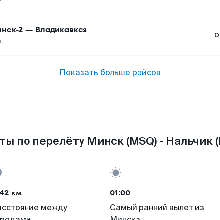
нск-2
—
Владикавказ
о
а
Показать больше рейсов
ты по перелёту Минск (MSQ) - Нальчик (
42 км
01:00
асстояние между
Самый ранний вылет из
ородами
Минска