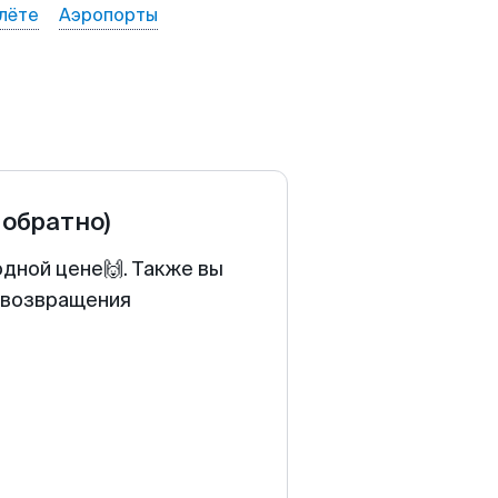
лёте
Аэропорты
 обратно)
одной цене🙌. Также вы
у возвращения