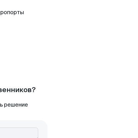
эропорты
твенников?
ть решение