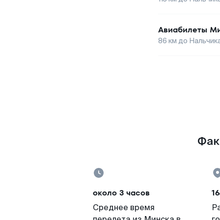
Авиабилеты
Ми
86
км до
Нальчик
Фак
около 3 часов
16
Среднее время
Р
перелета из Минска в
г