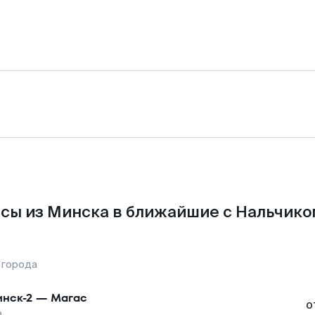
сы из Минска в ближайшие с Нальчико
 города
нск-2
—
Магас
о
а