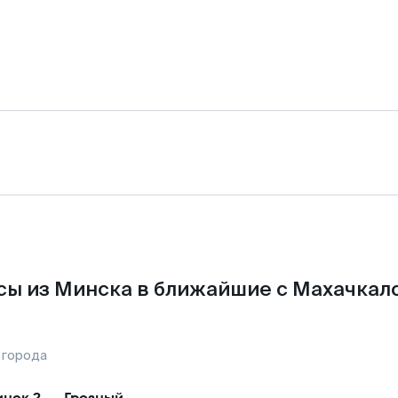
сы из Минска в ближайшие с Махачкало
 города
нск-2
—
Грозный