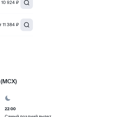
т
10 924 ₽
т
11 384 ₽
 (MCX)
22:00
Самый поздний вылет