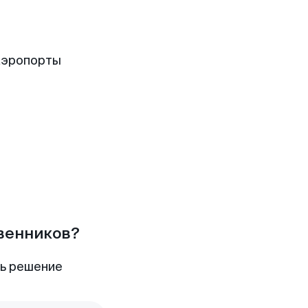
аэропорты
твенников?
ть решение