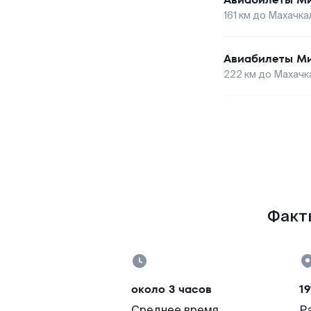
161
км до
Махачка
Авиабилеты
Ми
222
км до
Махачк
Факты
около 3 часов
19
Среднее время
Р