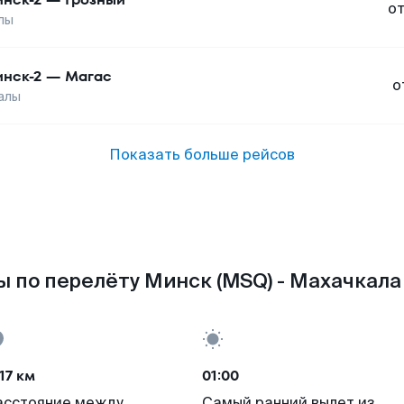
о
лы
нск-2
—
Магас
о
алы
Показать больше рейсов
 по перелёту Минск (MSQ) - Махачкала
17 км
01:00
асстояние между
Самый ранний вылет из