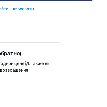
лёте
Аэропорты
обратно)
годной цене🙌. Также вы
у возвращения