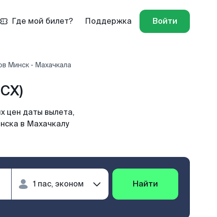
Где мой билет?
Поддержка
Войти
ов Минск - Махачкала
CX)
х цен даты вылета,
инска в Махачкалу
Найти