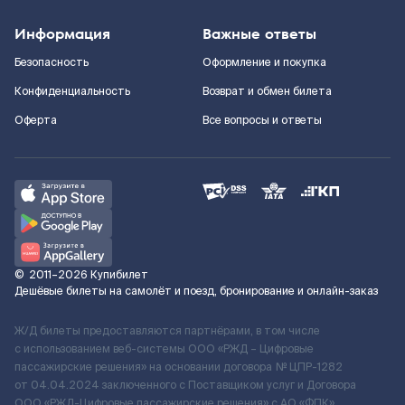
Информация
Важные ответы
Безопасность
Оформление и покупка
Конфиденциальность
Возврат и обмен билета
Оферта
Все вопросы и ответы
©
2011–2026
Купибилет
Дешёвые билеты на самолёт и поезд, бронирование и онлайн-заказ
Ж/Д билеты предоставляются партнёрами, в том числе
с использованием веб-системы ООО «РЖД – Цифровые
пассажирские решения» на основании договора № ЦПР-1282
от 04.04.2024 заключенного с Поставщиком услуг и Договора
ООО «РЖД-Цифровые пассажирские решения» c АО «ФПК»