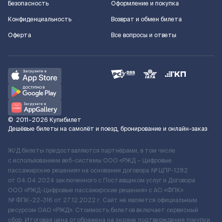
Безопасность
Оформление и покупка
Конфиденциальность
Возврат и обмен билета
Оферта
Все вопросы и ответы
©
2011–2026
Купибилет
Дешёвые билеты на самолёт и поезд, бронирование и онлайн-заказ
Ж/Д билеты предоставляются партнёрами, в том числе
с использованием веб-системы ООО «РЖД – Цифровые
пассажирские решения» на основании договора № ЦПР-1282
от 04.04.2024 заключенного с Поставщиком услуг и Договора
ООО «РЖД-Цифровые пассажирские решения» c АО «ФПК»
№ ФПК-22-316 от 27.12.2022 г. Сайт не является официальным
ресурсом ОАО «РЖД». Стоимость билетов включает сервисный
сбор. Итоговая цена отображена на экране подтверждения покупки.