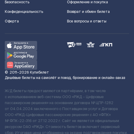
Безопасность
Оформление и покупка
Конфиденциальность
Возврат и обмен билета
Оферта
Все вопросы и ответы
©
2011–2026
Купибилет
Дешёвые билеты на самолёт и поезд, бронирование и онлайн-заказ
Ж/Д билеты предоставляются партнёрами, в том числе
с использованием веб-системы ООО «РЖД – Цифровые
пассажирские решения» на основании договора № ЦПР-1282
от 04.04.2024 заключенного с Поставщиком услуг и Договора
ООО «РЖД-Цифровые пассажирские решения» c АО «ФПК»
№ ФПК-22-316 от 27.12.2022 г. Сайт не является официальным
ресурсом ОАО «РЖД». Стоимость билетов включает сервисный
сбор. Итоговая цена отображена на экране подтверждения покупки.