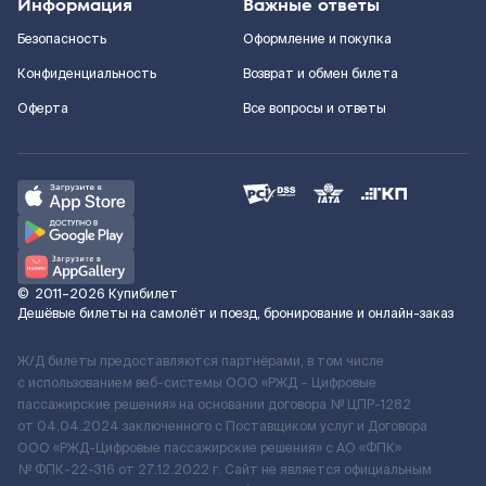
Информация
Важные ответы
Безопасность
Оформление и покупка
Конфиденциальность
Возврат и обмен билета
Оферта
Все вопросы и ответы
©
2011–2026
Купибилет
Дешёвые билеты на самолёт и поезд, бронирование и онлайн-заказ
Ж/Д билеты предоставляются партнёрами, в том числе
с использованием веб-системы ООО «РЖД – Цифровые
пассажирские решения» на основании договора № ЦПР-1282
от 04.04.2024 заключенного с Поставщиком услуг и Договора
ООО «РЖД-Цифровые пассажирские решения» c АО «ФПК»
№ ФПК-22-316 от 27.12.2022 г. Сайт не является официальным