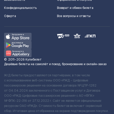
Конфиденциальность
Возврат и обмен билета
Оферта
Все вопросы и ответы
©
2011–2026
Купибилет
Дешёвые билеты на самолёт и поезд, бронирование и онлайн-заказ
Ж/Д билеты предоставляются партнёрами, в том числе
с использованием веб-системы ООО «РЖД – Цифровые
пассажирские решения» на основании договора № ЦПР-1282
от 04.04.2024 заключенного с Поставщиком услуг и Договора
ООО «РЖД-Цифровые пассажирские решения» c АО «ФПК»
№ ФПК-22-316 от 27.12.2022 г. Сайт не является официальным
ресурсом ОАО «РЖД». Стоимость билетов включает сервисный
сбор. Итоговая цена отображена на экране подтверждения покупки.