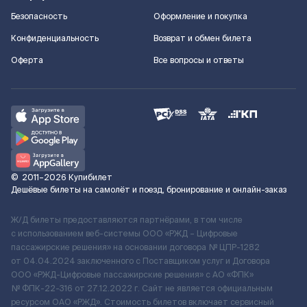
Безопасность
Оформление и покупка
Конфиденциальность
Возврат и обмен билета
Оферта
Все вопросы и ответы
©
2011–2026
Купибилет
Дешёвые билеты на самолёт и поезд, бронирование и онлайн-заказ
Ж/Д билеты предоставляются партнёрами, в том числе
с использованием веб-системы ООО «РЖД – Цифровые
пассажирские решения» на основании договора № ЦПР-1282
от 04.04.2024 заключенного с Поставщиком услуг и Договора
ООО «РЖД-Цифровые пассажирские решения» c АО «ФПК»
№ ФПК-22-316 от 27.12.2022 г. Сайт не является официальным
ресурсом ОАО «РЖД». Стоимость билетов включает сервисный