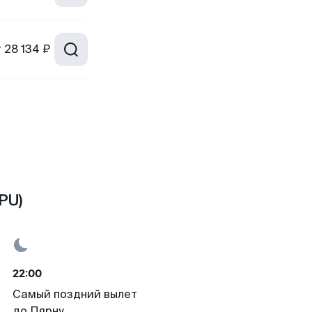
т
28 134 ₽
PU)
22:00
Самый поздний вылет
до Пярну