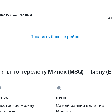
нск-2
—
Таллин
о
Показать больше рейсов
кты по перелёту Минск (MSQ) - Пярну (E
1 км
01:00
асстояние между
Самый ранний вылет из
ородами
Минска