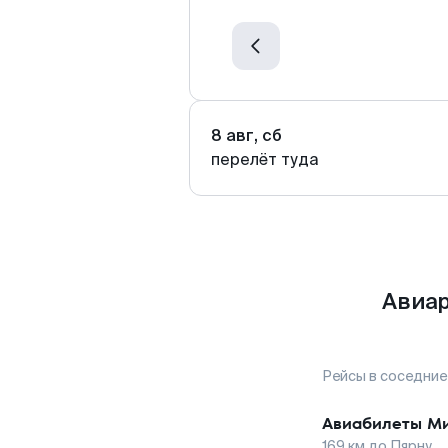
8 авг, сб
перелёт туда
Авиар
Рейсы в соседние
Авиабилеты
Ми
169
км до
Пярну