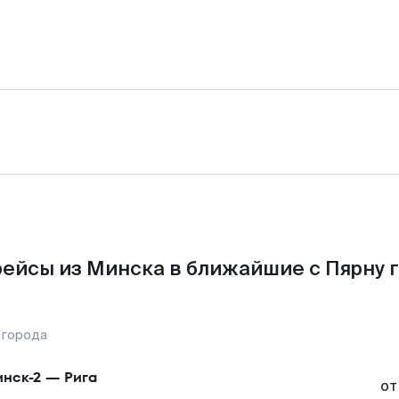
ейсы из Минска в ближайшие с Пярну 
 города
нск-2
—
Рига
от