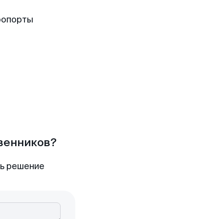
ропорты
твенников?
ть решение