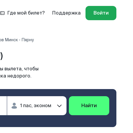
Где мой билет?
Поддержка
Войти
в Минск - Пярну
)
ы вылета, чтобы
ска недорого.
Найти