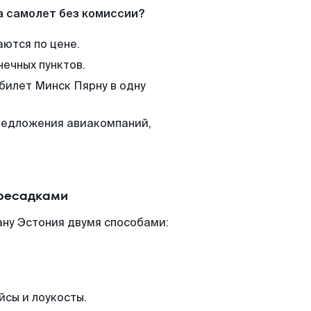
а самолет без комиссии?
аются по цене.
нечных пунктов.
 билет Минск Пярну в одну
редложения авиакомпаний,
ересадками
ану Эстония двумя способами:
йсы и лоукосты.