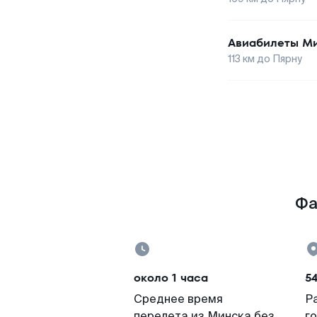
Авиабилеты
Ми
113
км до
Пярну
Фа
около 1 часа
54
Среднее время
Р
перелета из Минска без
г