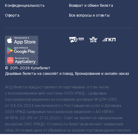
Конфиденциальность
Возврат и обмен билета
Оферта
Все вопросы и ответы
©
2011–2026
Купибилет
Дешёвые билеты на самолёт и поезд, бронирование и онлайн-заказ
Ж/Д билеты предоставляются партнёрами, в том числе
с использованием веб-системы ООО «РЖД – Цифровые
пассажирские решения» на основании договора № ЦПР-1282
от 04.04.2024 заключенного с Поставщиком услуг и Договора
ООО «РЖД-Цифровые пассажирские решения» c АО «ФПК»
№ ФПК-22-316 от 27.12.2022 г. Сайт не является официальным
ресурсом ОАО «РЖД». Стоимость билетов включает сервисный
сбор. Итоговая цена отображена на экране подтверждения покупки.
По вопросам рассмотрения обращений, жалоб, претензий граждан