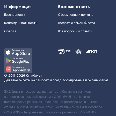
Информация
Важные ответы
Безопасность
Оформление и покупка
Конфиденциальность
Возврат и обмен билета
Оферта
Все вопросы и ответы
©
2011–2026
Купибилет
Дешёвые билеты на самолёт и поезд, бронирование и онлайн-заказ
Ж/Д билеты предоставляются партнёрами, в том числе
с использованием веб-системы ООО «РЖД – Цифровые
пассажирские решения» на основании договора № ЦПР-1282
от 04.04.2024 заключенного с Поставщиком услуг и Договора
ООО «РЖД-Цифровые пассажирские решения» c АО «ФПК»