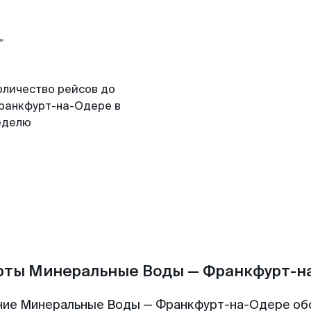
оличество рейсов до
ранкфурт-на-Одере в
еделю
рты Минеральные Воды — Франкфурт-н
ние Минеральные Воды — Франкфурт-на-Одере об