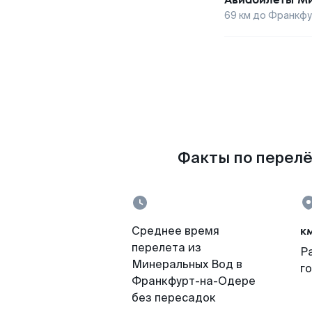
69
км до
Франкфу
Факты по перелё
к
Среднее время
перелета из
Р
Минеральных Вод в
г
Франкфурт-на-Одере
без пересадок