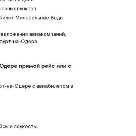
нечных пунктов.
м билет Минеральные Воды
редложения авиакомпаний,
фурт-на-Одере.
Одере прямой рейс или с
рт-на-Одере с авиабилетом в
йсы и лоукосты.