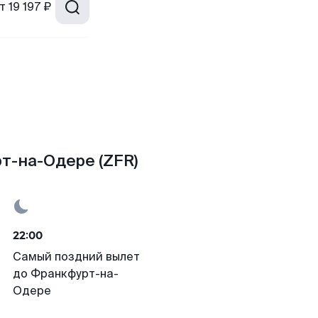
т
19 197 ₽
т-на-Одере (ZFR)
22:00
Самый поздний вылет
до Франкфурт-на-
Одере