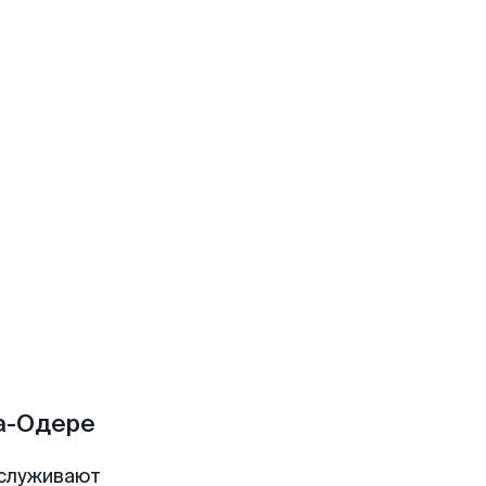
а-Одере
служивают