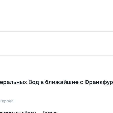
еральных Вод в ближайшие с Франкфур
 города
неральные Воды
—
Берлин