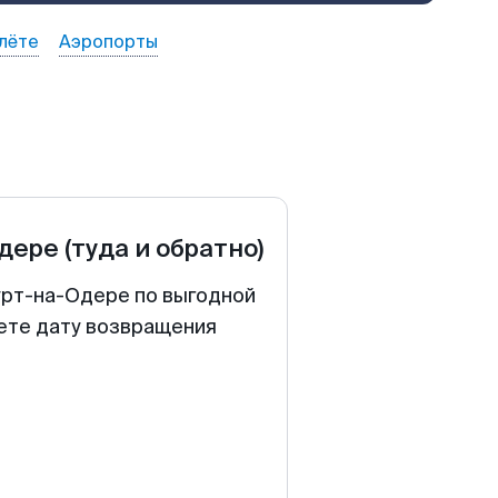
лёте
Аэропорты
дере
(туда и обратно)
урт-на-Одере по выгодной
аете дату возвращения