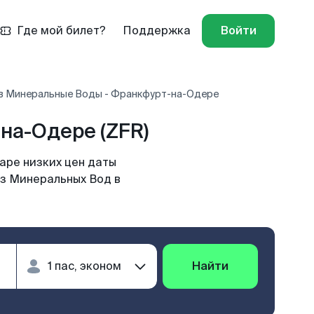
Где мой билет?
Поддержка
Войти
в Минеральные Воды - Франкфурт-на-Одере
на-Одере (ZFR)
аре низких цен даты
из Минеральных Вод в
Найти