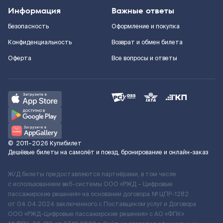
Информация
Важные ответы
Безопасность
Оформление и покупка
Конфиденциальность
Возврат и обмен билета
Оферта
Все вопросы и ответы
©
2011–2026
Купибилет
Дешёвые билеты на самолёт и поезд, бронирование и онлайн-заказ
Ж/Д билеты предоставляются партнёрами, в том числе
с использованием веб-системы ООО «РЖД – Цифровые
пассажирские решения» на основании договора № ЦПР-1282
от 04.04.2024 заключенного с Поставщиком услуг и Договора
ООО «РЖД-Цифровые пассажирские решения» c АО «ФПК»