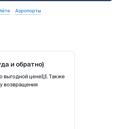
лёте
Аэропорты
уда и обратно)
о выгодной цене🙌. Также
ту возвращения