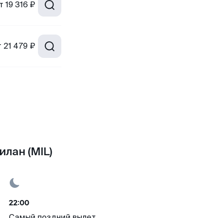
т
19 316 ₽
т
21 479 ₽
лан (MIL)
22:00
Самый поздний вылет