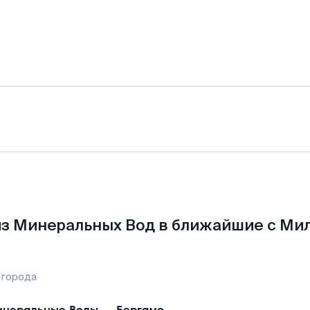
з Минеральных Вод в ближайшие с Ми
 города
неральные Воды
—
Бергамо