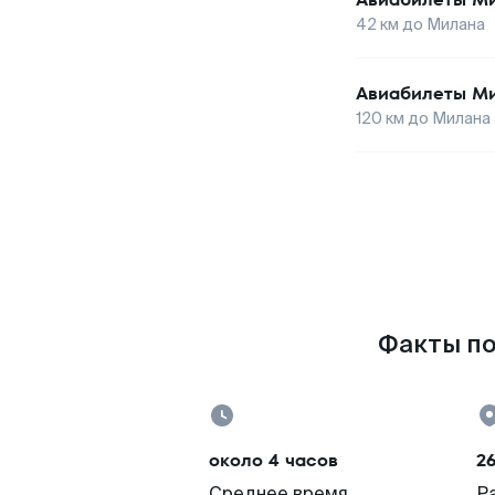
42
км до
Милана
Авиабилеты
Ми
120
км до
Милана
Факты по
около 4 часов
2
Среднее время
Р