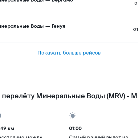
о
неральные Воды
—
Генуя
о
Показать больше рейсов
 перелёту Минеральные Воды (MRV) - Ми
649 км
01:00
асстояние между
Самый ранний вылет из