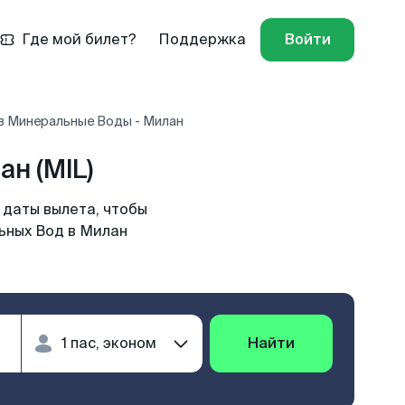
Где мой билет?
Поддержка
Войти
в Минеральные Воды - Милан
н (MIL)
 даты вылета, чтобы
ьных Вод в Милан
Найти