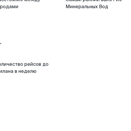
ородами
Минеральных Вод
оличество рейсов до
илана в неделю