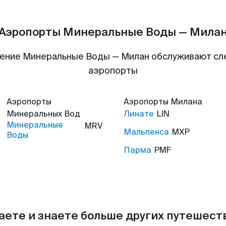
Аэропорты Минеральные Воды — Мила
ение Минеральные Воды — Милан обслуживают с
аэропорты
Аэропорты
Аэропорты
Милана
Минеральных Вод
Линате
LIN
Минеральные
MRV
Мальпенса
MXP
Воды
Парма
PMF
аете и знаете больше других путешес