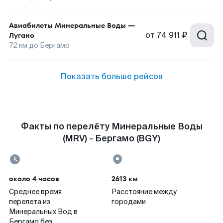
Авиабилеты
Минеральные Воды
—
от
74 911 ₽
Лугано
72
км до
Бергамо
Показать больше рейсов
Факты по перелёту Минеральные Воды
(MRV) - Бергамо (BGY)
около 4 часов
2613 км
Среднее время
Расстояние между
перелета из
городами
Минеральных Вод в
Бергамо без