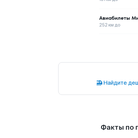
Авиабилеты
Ми
252
км до
Найдите деш
Факты по 