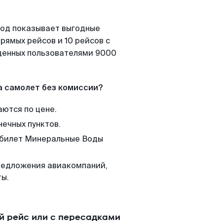
Вод показывает выгодные
рямых рейсов и 10 рейсов с
йденных пользователями 9000
а самолет без комиссии?
аются по цене.
нечных пунктов.
м билет Минеральные Воды
редложения авиакомпаний,
ты.
 рейс или с пересадками