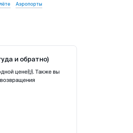
лёте
Аэропорты
туда и обратно)
одной цене🙌. Также вы
у возвращения