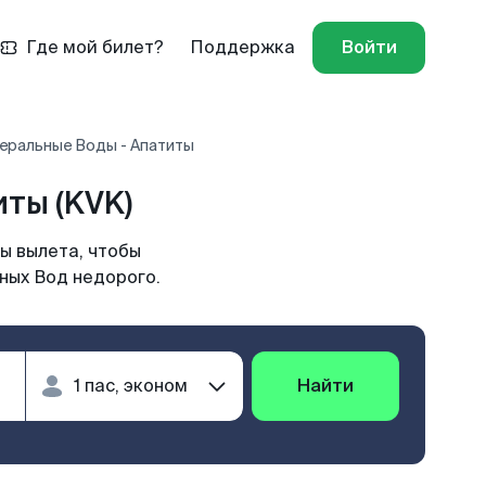
Где мой билет?
Поддержка
Войти
еральные Воды - Апатиты
ты (KVK)
ы вылета, чтобы
ных Вод недорого.
Найти