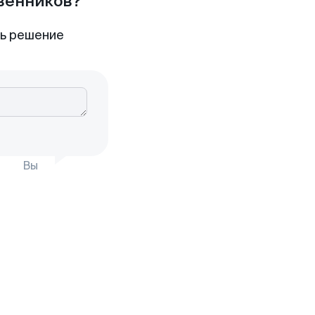
твенников?
ть решение
Вы