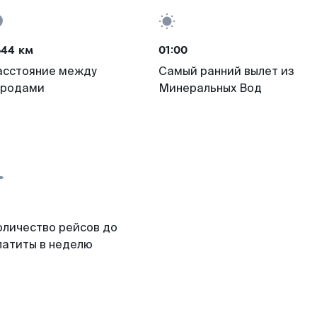
644 км
01:00
асстояние между
Самый ранний вылет из
ородами
Минеральных Вод
оличество рейсов до
патиты в неделю