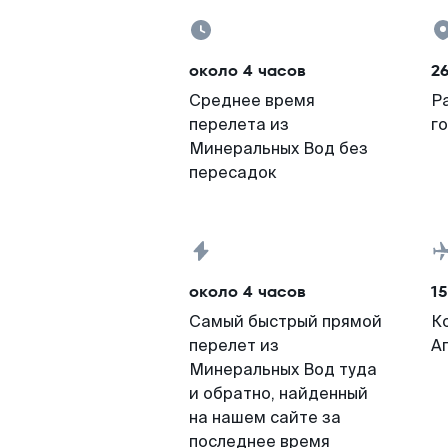
около 4 часов
2
Среднее время
Р
перелета из
г
Минеральных Вод без
пересадок
около 4 часов
15
Самый быстрый прямой
К
перелет из
А
Минеральных Вод туда
и обратно, найденный
на нашем сайте за
последнее время