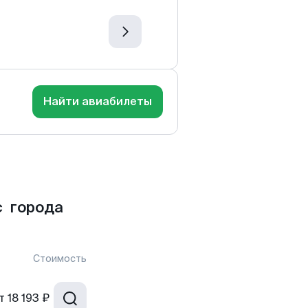
Найти авиабилеты
с города
Стоимость
т
18 193 ₽