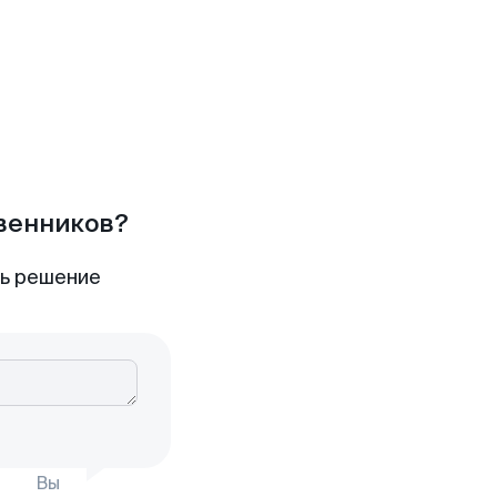
твенников?
ть решение
Вы