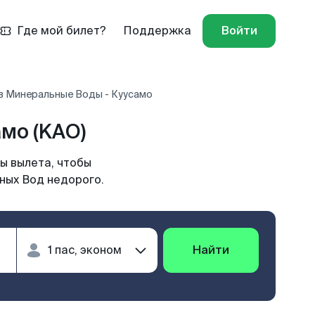
Где мой билет?
Поддержка
Войти
в Минеральные Воды - Куусамо
мо (KAO)
ы вылета, чтобы
ных Вод недорого.
Найти