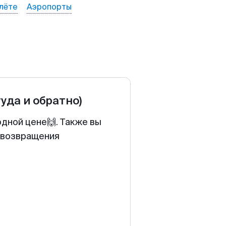
лёте
Аэропорты
туда и обратно)
одной цене🙌. Также вы
у возвращения