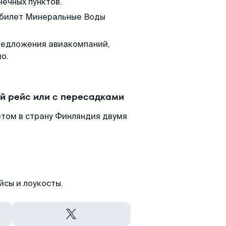
нечных пунктов.
м билет Минеральные Воды
редложения авиакомпаний,
о.
й рейс или с пересадками
том в страну Финляндия двумя
йсы и лоукосты.