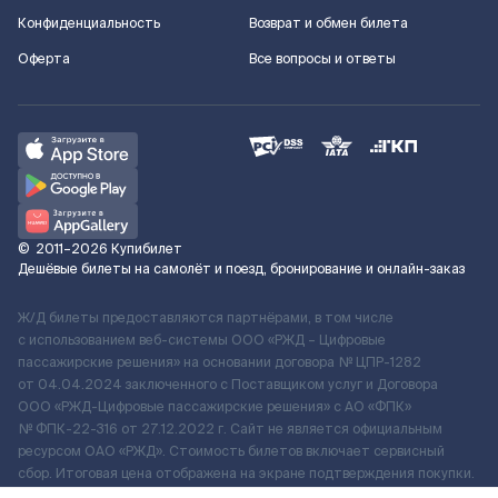
Конфиденциальность
Возврат и обмен билета
Оферта
Все вопросы и ответы
©
2011–2026
Купибилет
Дешёвые билеты на самолёт и поезд, бронирование и онлайн-заказ
Ж/Д билеты предоставляются партнёрами, в том числе
с использованием веб-системы ООО «РЖД – Цифровые
пассажирские решения» на основании договора № ЦПР-1282
от 04.04.2024 заключенного с Поставщиком услуг и Договора
ООО «РЖД-Цифровые пассажирские решения» c АО «ФПК»
№ ФПК-22-316 от 27.12.2022 г. Сайт не является официальным
ресурсом ОАО «РЖД». Стоимость билетов включает сервисный
сбор. Итоговая цена отображена на экране подтверждения покупки.
По вопросам рассмотрения обращений, жалоб, претензий граждан