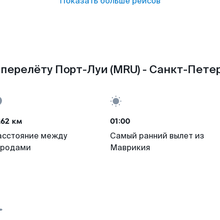
Показать больше рейсов
перелёту Порт-Луи (MRU) - Санкт-Петер
262 км
01:00
асстояние между
Самый ранний вылет из
ородами
Маврикия