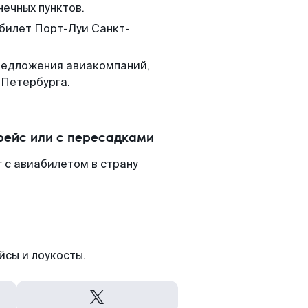
нечных пунктов.
 билет Порт-Луи Санкт-
редложения авиакомпаний,
-Петербурга.
рейс или с пересадками
 с авиабилетом в страну
йсы и лоукосты.