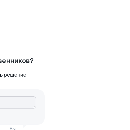
твенников?
ть решение
Вы