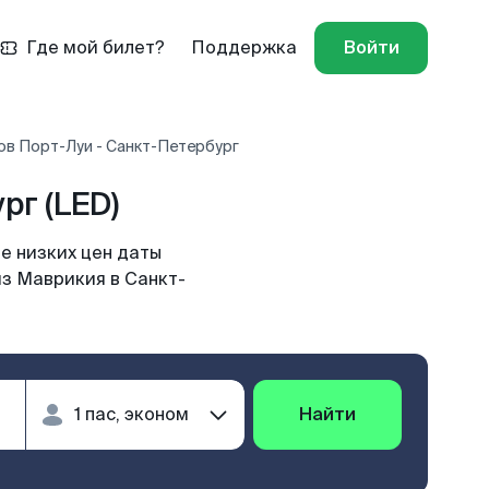
Где мой билет?
Поддержка
Войти
ов Порт-Луи - Санкт-Петербург
рг (LED)
е низких цен даты
из Маврикия в Санкт-
Найти