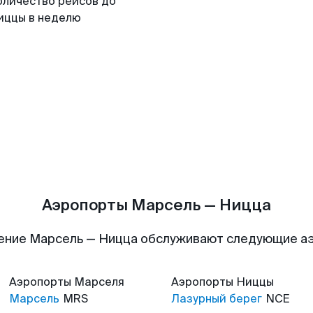
оличество рейсов до
иццы в неделю
Аэропорты Марсель — Ницца
ение Марсель — Ницца обслуживают следующие а
Аэропорты
Марселя
Аэропорты
Ниццы
Марсель
MRS
Лазурный берег
NCE