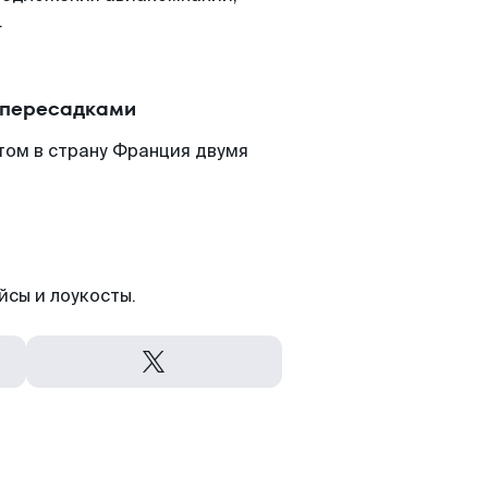
.
 пересадками
том в страну Франция двумя
йсы и лоукосты.