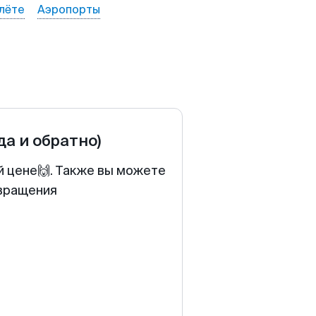
лёте
Аэропорты
да и обратно)
й цене🙌. Также вы можете
звращения