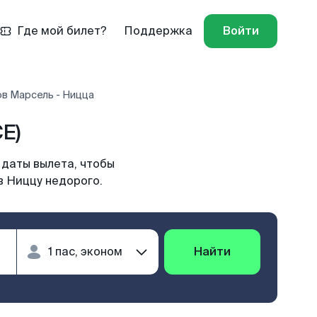
Где мой билет?
Поддержка
Войти
ов Марсель - Ницца
E)
 даты вылета, чтобы
в Ниццу недорого.
Найти