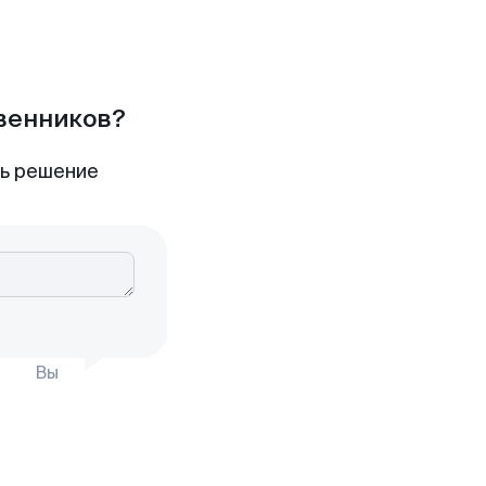
твенников?
ть решение
Вы