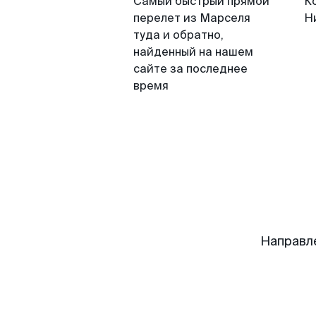
Самый быстрый прямой
К
перелет из Марселя
Н
туда и обратно,
найденный на нашем
сайте за последнее
время
Направл