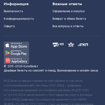
Информация
Важные ответы
Безопасность
Оформление и покупка
Конфиденциальность
Возврат и обмен билета
Оферта
Все вопросы и ответы
©
2011–2026
Купибилет
Дешёвые билеты на самолёт и поезд, бронирование и онлайн-заказ
Ж/Д билеты предоставляются партнёрами, в том числе
с использованием веб-системы ООО «РЖД – Цифровые
пассажирские решения» на основании договора № ЦПР-1282
от 04.04.2024 заключенного с Поставщиком услуг и Договора
ООО «РЖД-Цифровые пассажирские решения» c АО «ФПК»
№ ФПК-22-316 от 27.12.2022 г. Сайт не является официальным