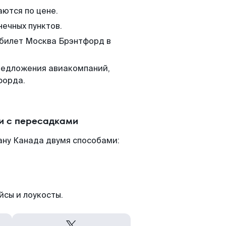
аются по цене.
нечных пунктов.
 билет Москва Брэнтфорд в
редложения авиакомпаний,
форда.
и с пересадками
ану Канада двумя способами:
йсы и лоукосты.