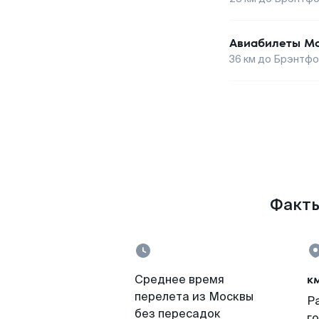
Авиабилеты
Мо
36
км до
Брэнтфо
Факты
к
Среднее время
перелета из Москвы
Р
без пересадок
г