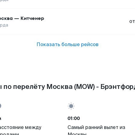
сква
—
Китченер
от
рда
Показать больше рейсов
 по перелёту Москва (MOW) - Брэнтфорд
м
01:00
асстояние между
Самый ранний вылет из
ородами
Москвы