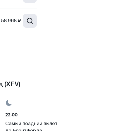
58 968 ₽
 (XFV)
22:00
Самый поздний вылет
до Брэнтфорда