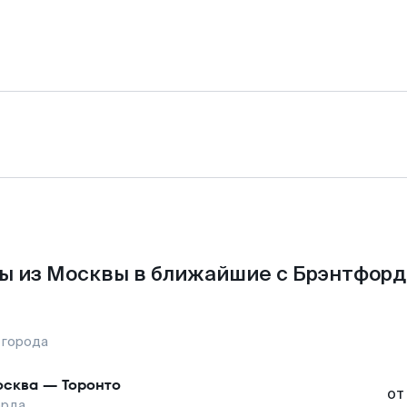
ы из Москвы в ближайшие с Брэнтфорд
 города
сква
—
Торонто
от
орда