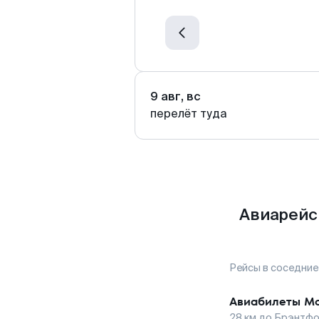
9 авг, вс
перелёт туда
Авиарейс
Рейсы в соседние
Авиабилеты
Мо
28
км до
Брэнтф