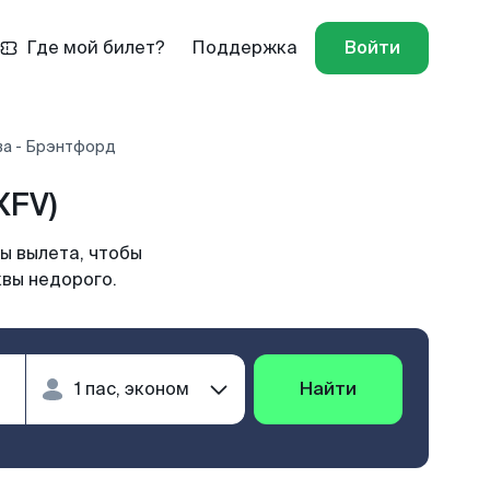
Где мой билет?
Поддержка
Войти
ва - Брэнтфорд
XFV)
ы вылета, чтобы
квы недорого.
Найти